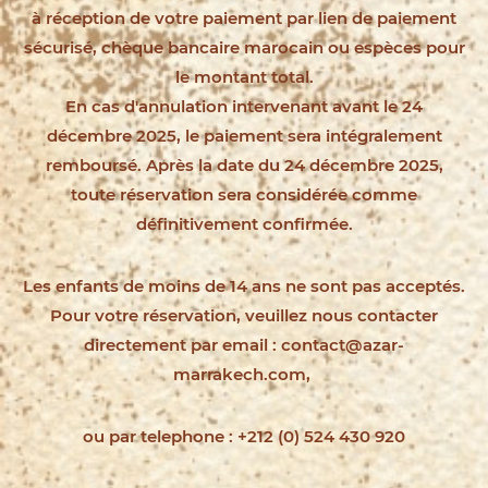
à réception de votre paiement par lien de paiement
sécurisé, chèque bancaire marocain ou espèces pour
le montant total.
En cas d'annulation intervenant avant le 24
décembre 2025, le paiement sera intégralement
remboursé.
Après la date du 24 décembre 2025,
toute réservation sera considérée comme
définitivement confirmée.
Les enfants de moins de 14 ans ne sont pas acceptés.
Pour votre réservation, veuillez nous contacter
directement par email :
contact@azar-
marrakech.com,
ou par telephone :
+212 (0) 524 430 920