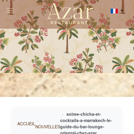
soiree-chicha-et-
cocktails-a-marrakech-le-
ACCUEIL
NOUVELLES
guide-du-bar-lounge-
oriental-chez-azar